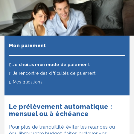
Mon paiement
(actuel)
Je choisis mon mode de paiement
Je rencontre des difficultés de paiement
Mes questions
Le prélèvement automatique :
mensuel ou à échéance
Pour plus de tranquillité, éviter les relances ou
équilibrer votre budget, faites prélever vos