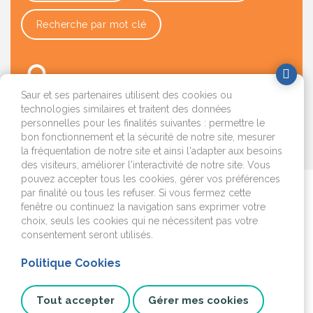
Recherche par mot clé
Saur et ses partenaires utilisent des cookies ou
technologies similaires et traitent des données
personnelles pour les finalités suivantes : permettre le
bon fonctionnement et la sécurité de notre site, mesurer
OK
la fréquentation de notre site et ainsi l'adapter aux besoins
des visiteurs, améliorer l'interactivité de notre site. Vous
pouvez accepter tous les cookies, gérer vos préférences
par finalité ou tous les refuser. Si vous fermez cette
Je déménage
fenêtre ou continuez la navigation sans exprimer votre
choix, seuls les cookies qui ne nécessitent pas votre
J'emménage ou je fais
consentement seront utilisés.
construire
Politique Cookies
Je surveille mon
installation
Tout accepter
Gérer mes cookies