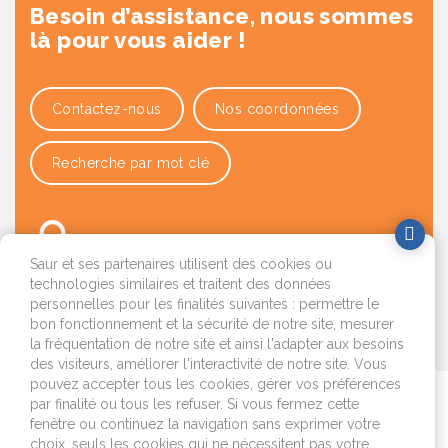
Besoin d’assistance, nous sommes
là pour vous aider !
Contactez-nous
Nos coordonnées
Recherche par mot clé
Saur et ses partenaires utilisent des cookies ou
technologies similaires et traitent des données
personnelles pour les finalités suivantes : permettre le
bon fonctionnement et la sécurité de notre site, mesurer
OK
la fréquentation de notre site et ainsi l'adapter aux besoins
des visiteurs, améliorer l'interactivité de notre site. Vous
pouvez accepter tous les cookies, gérer vos préférences
par finalité ou tous les refuser. Si vous fermez cette
Je déménage
fenêtre ou continuez la navigation sans exprimer votre
choix, seuls les cookies qui ne nécessitent pas votre