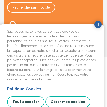
Recherche par mot clé
Saur et ses partenaires utilisent des cookies ou
technologies similaires et traitent des données
personnelles pour les finalités suivantes : permettre le
bon fonctionnement et la sécurité de notre site, mesurer
OK
la fréquentation de notre site et ainsi l'adapter aux besoins
des visiteurs, améliorer l'interactivité de notre site. Vous
pouvez accepter tous les cookies, gérer vos préférences
par finalité ou tous les refuser. Si vous fermez cette
Je déménage
fenêtre ou continuez la navigation sans exprimer votre
choix, seuls les cookies qui ne nécessitent pas votre
J'emménage ou je fais
consentement seront utilisés.
construire
Politique Cookies
Je surveille mon
installation
Tout accepter
Gérer mes cookies