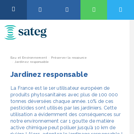
Aller
au
OK
contenu
Abonnement et Raccordement
QUALITÉ DE L’EAU, TRAVAUX OU ENCORE
TARIFS…
Facture et Relève
Pour être informé de la qualité de l’eau et des travaux en cours
dans votre commune, saisissez votre code postal ou le nom de
votre ville.
Vous
Eau et Environnement
Préserver la ressource
Je surveille mon installation
Jardinez responsable
êtes
Si une ville est déjà sélectionnée, vous pouvez la remplacer en
cherchant un autre code postal ou ville, pour commencer une
ici
Jardinez responsable
Eau et Environnement
recherche, cliquez sur le nom de la ville ci-dessous.
La France est le 1er utilisateur européen de
Taper votre code postal ou le nom de votre ville
Aide et Contact
produits phytosanitaires avec plus de 100 000
tonnes déversées chaque année. 10% de ces
pesticides sont utilisés par les jardiniers. Cette
Accéder aux informations
utilisation a évidemment des conséquences sur
notre environnement car 1 goutte de matière
active chimique peut polluer jusqu’à 10 km de