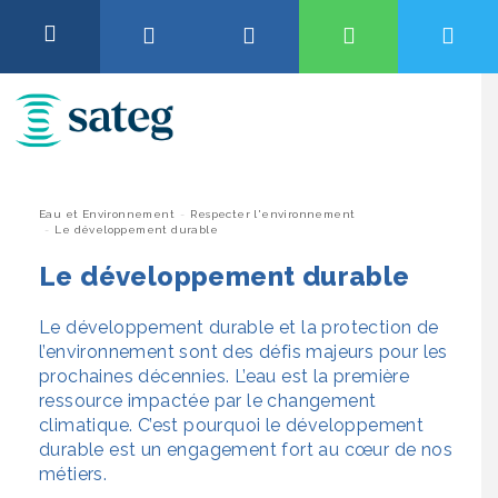
Aller
au
OK
contenu
Abonnement et Raccordement
QUALITÉ DE L’EAU, TRAVAUX OU ENCORE
TARIFS…
Facture et Relève
Pour être informé de la qualité de l’eau et des travaux en cours
dans votre commune, saisissez votre code postal ou le nom de
votre ville.
Vous
Eau et Environnement
Respecter l'environnement
Je surveille mon installation
Le développement durable
êtes
Si une ville est déjà sélectionnée, vous pouvez la remplacer en
cherchant un autre code postal ou ville, pour commencer une
ici
Le développement durable
Eau et Environnement
recherche, cliquez sur le nom de la ville ci-dessous.
Le développement durable et la protection de
Taper votre code postal ou le nom de votre ville
Aide et Contact
l’environnement sont des défis majeurs pour les
prochaines décennies. L’eau est la première
ressource impactée par le changement
Accéder aux informations
climatique. C’est pourquoi le développement
durable est un engagement fort au cœur de nos
métiers.