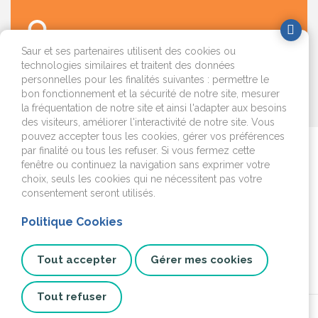
Saur et ses partenaires utilisent des cookies ou
technologies similaires et traitent des données
personnelles pour les finalités suivantes : permettre le
bon fonctionnement et la sécurité de notre site, mesurer
OK
la fréquentation de notre site et ainsi l'adapter aux besoins
des visiteurs, améliorer l'interactivité de notre site. Vous
pouvez accepter tous les cookies, gérer vos préférences
par finalité ou tous les refuser. Si vous fermez cette
Je déménage
fenêtre ou continuez la navigation sans exprimer votre
choix, seuls les cookies qui ne nécessitent pas votre
J'emménage ou je fais
consentement seront utilisés.
construire
Politique Cookies
Je surveille mon
installation
Tout accepter
Gérer mes cookies
Tout refuser
© 2026 SATEG. Tous droits réservés.
C.G.U.
Données personnelles